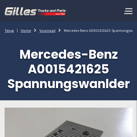
Terug
Home
Voorraad
Mercedes-Benz A0015421625 Spannungswan
Mercedes-Benz
A0015421625
Spannungswanlder