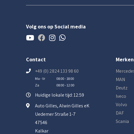
Volg ons op Social media
Contact
Merken
+49 (0) 2824 133 98 60
Mercede
Ma - Vr
08:00 - 18:00
MAN
Za
08:00 - 12:00
Deutz
Huidige lokale tijd: 12:59
Iveco
Volvo
Auto Gilles, Alwin Gilles eK
DAF
Uedemer Straße 1-7
Scania
47546
Kalkar