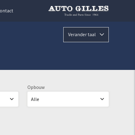
ontact
Verander taal
Opbouw