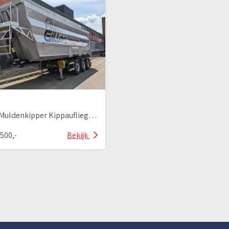
VKT-1 Muldenkipper Kippauflieger 49cbm
.500,-
Bekijk