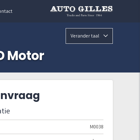
ontact
Verander taal
D Motor
aanvraag
tie
M0038