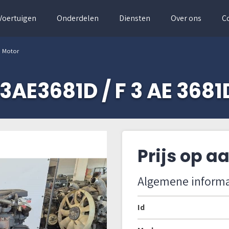
Voertuigen
Onderdelen
Diensten
Over ons
C
D Motor
F3AE3681D / F 3 AE 3681
Prijs op 
Algemene informa
Id