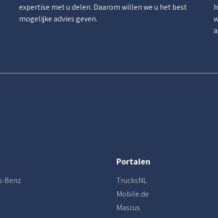
.
expertise met u delen. Daarom willen we u het best
h
mogelijke advies geven.
w
a
Portalen
s-Benz
TrucksNL
Mobile.de
Mascus