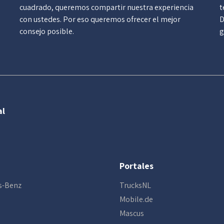
cuadrado, queremos compartir nuestra experiencia
t
con ustedes. Por eso queremos ofrecer el mejor
D
consejo posible.
g
al
Portales
s-Benz
TrucksNL
Mobile.de
Mascus