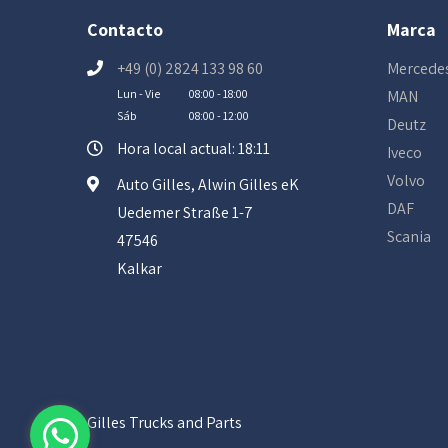
Contacto
Marca
+49 (0) 2824 133 98 60
Mercede
Lun - Vie
08:00 - 18:00
MAN
Sáb
08:00 - 12:00
Deutz
Hora local actual: 18:11
Iveco
Volvo
Auto Gilles, Alwin Gilles eK
DAF
Uedemer Straße 1-7
Scania
47546
Kalkar
Gilles Trucks and Parts