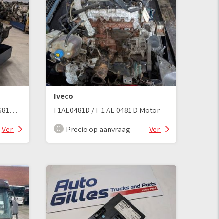
Iveco
LKW Motor Cursor 10 F3AE3681D / F 3 AE 3681 D
F1AE0481D / F 1 AE 0481 D Motor
Ver
Precio op aanvraag
Ver