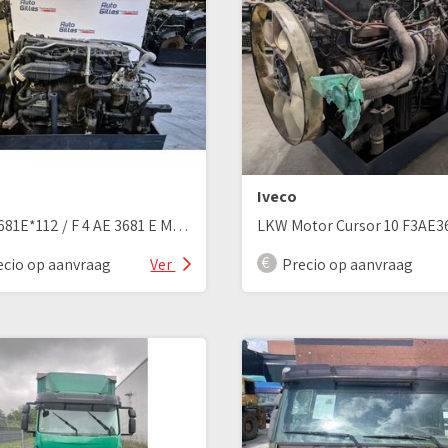
Iveco
F4AE3681E*112 / F 4 AE 3681 E Motor
ecio op aanvraag
Ver
Precio op aanvraag