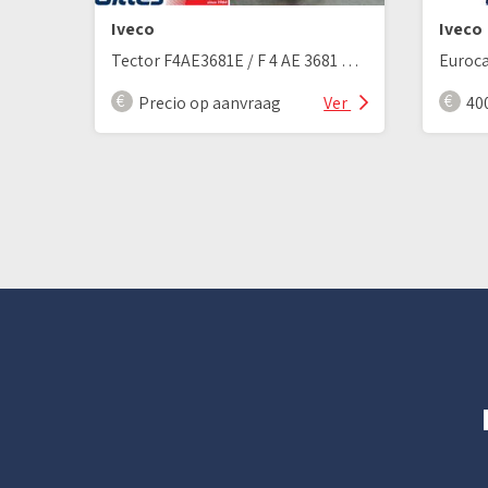
Iveco
Iveco
Tector F4AE3681E / F 4 AE 3681 E LKW Motor Euro 5
Precio op aanvraag
Ver
40