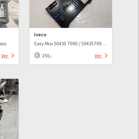
Iveco
aus
Easy Mux 50435 7090 / 504357090 Steuergerät
Ver
250,-
Ver