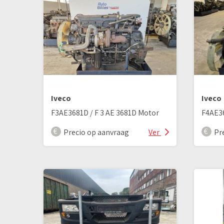
Iveco
Iveco
F3AE3681D / F 3 AE 3681D Motor
Precio op aanvraag
Ver
Pr