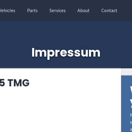
Vehicles
Parts
Services
About
Contact
Impressum
5 TMG
N
s
a