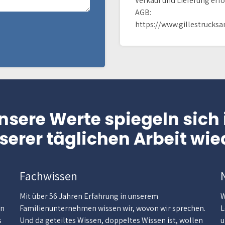
Verkauf und Lieferung erf
AGB:
https://www.gillestrucks
nsere Werte spiegeln sich 
serer täglichen Arbeit wie
Fachwissen
Mit über 56 Jahren Erfahrung in unserem
W
on
Familienunternehmen wissen wir, wovon wir sprechen.
L
s
Und da geteiltes Wissen, doppeltes Wissen ist, wollen
u